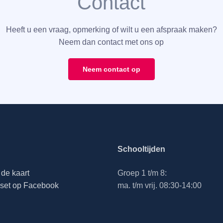
Contact
Heeft u een vraag, opmerking of wilt u een afspraak maken?
Neem dan contact met ons op
Neem contact op
Schooltijden
de kaart
Groep 1 t/m 8:
set op Facebook
ma. t/m vrij. 08:30-14:00